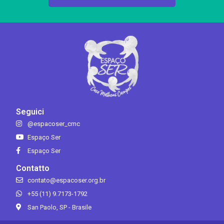
Seguici
@espacoser_cmc
Espaço Ser
Espaço Ser
Contatto
contato@espacoser.org.br
+55 (11) 9.7173-1792
San Paolo, SP - Brasile