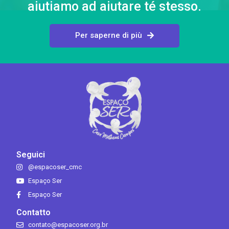
aiutiamo ad aiutare té stesso.
Per saperne di più
Seguici
@espacoser_cmc
Espaço Ser
Espaço Ser
Contatto
contato@espacoser.org.br