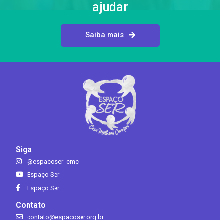
ajudar
Saiba mais
Siga
@espacoser_cmc
Espaço Ser
Espaço Ser
Contato
contato@espacoser.org.br