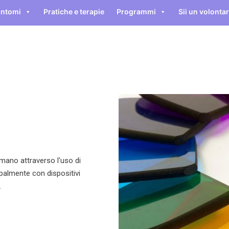
intomi
Pratiche e terapie
Programmi
Sii un volontar
Contatto
mano attraverso l'uso di
cipalmente con dispositivi
.