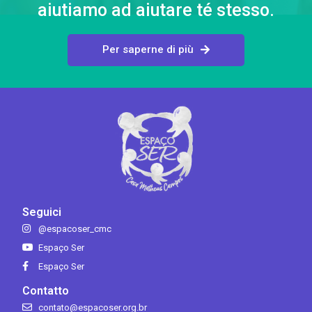
aiutiamo ad aiutare té stesso.
Per saperne di più
Seguici
@espacoser_cmc
Espaço Ser
Espaço Ser
Contatto
contato@espacoser.org.br