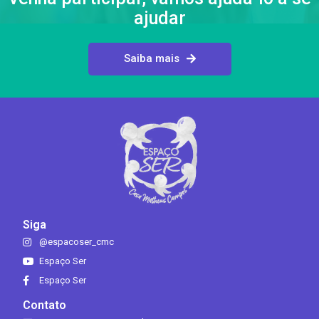
ajudar
Saiba mais
Siga
@espacoser_cmc
Espaço Ser
Espaço Ser
Contato