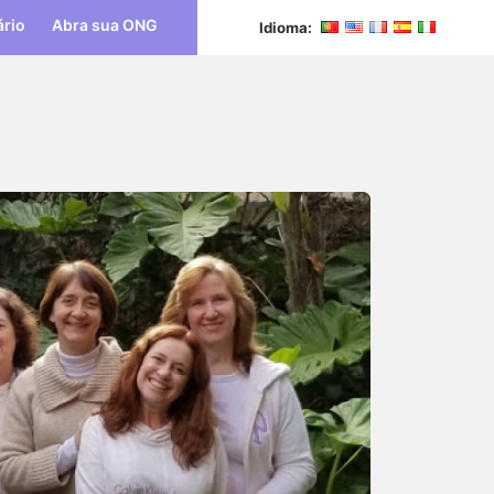
ário
Abra sua ONG
Idioma: