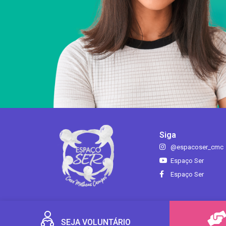
Siga
@espacoser_cmc
Espaço Ser
Espaço Ser
SEJA VOLUNTÁRIO