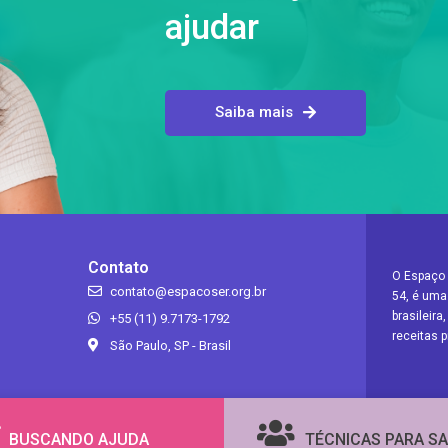
ajudar
Saiba mais
Contato
O Espaço 
contato@espacoser.org.br
54, é uma
brasileir
+55 (11) 9.7173-1792
receitas p
São Paulo, SP - Brasil
BUSCANDO AJUDA
TÉCNICAS PARA SA