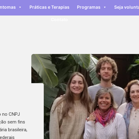
intomas
Práticas e Terapias
Programas
Seja volunt
Contato
o no CNPJ
ção sem fins
ria brasileira,
ederais