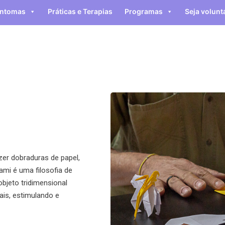
intomas
Práticas e Terapias
Programas
Seja volunt
Contato
zer dobraduras de papel,
mi é uma filosofia de
bjeto tridimensional
ais, estimulando e