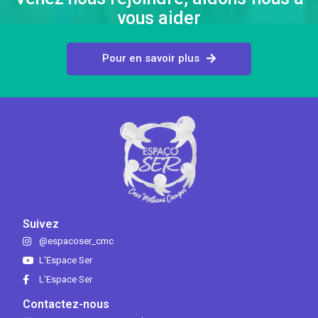
vous aider
Pour en savoir plus
Suivez
@espacoser_cmc
L'Espace Ser
L'Espace Ser
Contactez-nous