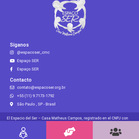
Síganos
@espacoser_cmc
Espaço SER
Espaço SER
Contacto
contato@espacoser.org.br
+55 (11) 9.7173-1792
São Paulo , SP - Brasil
El Espacio del Ser – Casa Matheus Campos, registrado en el CNPJ con
el n.. 30.689.932/0001-54, es una organización sin ánimo de lucro que,
bajo la legislación tributaria brasileña, disfruta de inmunidad de los
impuestos federales adeudados sobre sus propios ingresos.